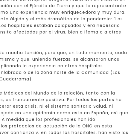
ción con el Ejército de Tierra y que la representante
omo una experiencia muy enriquecedora y muy dura.
nto álgido y el más dramático de la pandemia: “Las
 Los hospitales estaban colapsados y era necesario
nsito afectados por el virus, bien a Ifema o a otros
 de mucha tensión, pero que, en todo momento, cada
 misma y que, uniendo fuerzas, se alcanzaron unos
eplicando la experiencia en otros hospitales
nlabrada o de la zona norte de la Comunidad (Los
 y Guadarrama).
e Médicos del Mundo de la relación, tanto con la
, es francamente positiva. Por todas las partes ha
ar esta crisis. Ni el sistema sanitario Salud, ni
bajado en una epidemia como esta en España, así que
 A medida que los profesionales han ido
 los protocolos de actuación de la ONG en esta
or confianza y, en todos los hospitales, han visto las