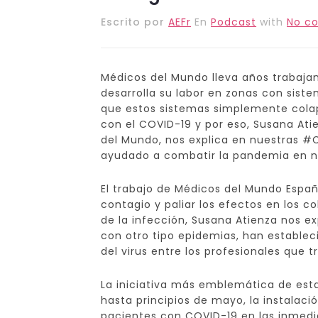
Escrito por
AEFr
En
Podcast
with
No c
Médicos del Mundo lleva años trabaja
desarrolla su labor en zonas con siste
que estos sistemas simplemente colap
con el COVID-19 y por eso, Susana Ati
del Mundo, nos explica en nuestras #
ayudado a combatir la pandemia en nu
El trabajo de Médicos del Mundo Españ
contagio y paliar los efectos en los c
de la infección, Susana Atienza nos e
con otro tipo epidemias, han establec
del virus entre los profesionales que t
La iniciativa más emblemática de esta
hasta principios de mayo, la instalac
pacientes con COVID-19 en las inmedia