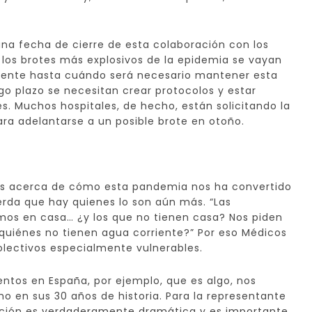
una fecha de cierre de esta colaboración con los
los brotes más explosivos de la epidemia se vayan
mente hasta cuándo será necesario mantener esta
go plazo se necesitan crear protocolos y estar
s. Muchos hospitales, de hecho, están solicitando la
ra adelantarse a un posible brote en otoño.
ros acerca de cómo esta pandemia nos ha convertido
erda que hay quienes lo son aún más. “Las
os en casa… ¿y los que no tienen casa? Nos piden
quiénes no tienen agua corriente?” Por eso Médicos
olectivos especialmente vulnerables.
entos en España, por ejemplo, que es algo, nos
ho en sus 30 años de historia. Para la representante
tuación es verdaderamente dramática y es importante