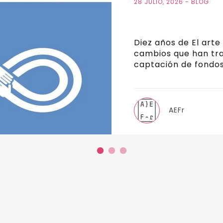
28 JULIO, 2026
-
BLOG
Diez años de El arte 
cambios que han tr
captación de fondo
AEFr