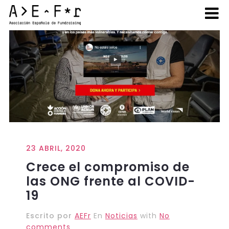
23 ABRIL, 2020
Crece el compromiso de
las ONG frente al COVID-
19
Escrito por
AEFr
En
Noticias
with
No
comments