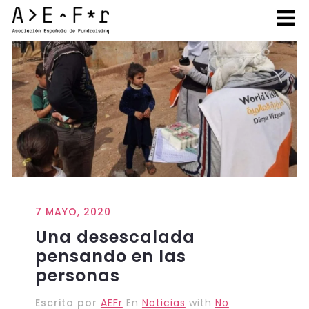
7 MAYO, 2020
Una desescalada
pensando en las
personas
Escrito por
AEFr
En
Noticias
with
No