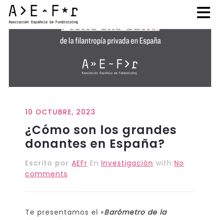
10 OCTUBRE, 2023
¿Cómo son los grandes
donantes en España?
Escrito por
AEFr
En
Investigación
with
No
comments
Te presentamos el «
Barómetro de la