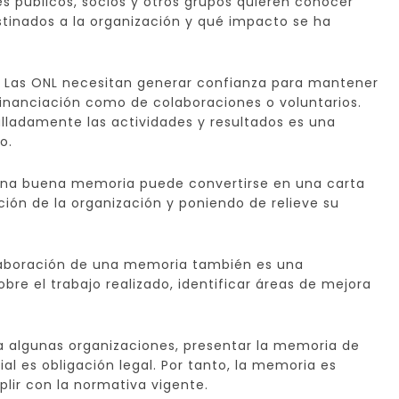
es públicos, socios y otros grupos quieren conocer
stinados a la organización y qué impacto se ha
. Las ONL necesitan generar confianza para mantener
financiación como de colaboraciones o voluntarios.
lladamente las actividades y resultados es una
o.
na buena memoria puede convertirse en una carta
ción de la organización y poniendo de relieve su
elaboración de una memoria también es una
obre el trabajo realizado, identificar áreas de mejora
ra algunas organizaciones, presentar la memoria de
ial es obligación legal. Por tanto, la memoria es
lir con la normativa vigente.