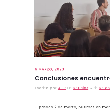
6 MARZO, 2023
Conclusiones encuentro
Escrito por
AEFr
En
Noticias
with
No c
El pasado 2 de marzo, pusimos en mar