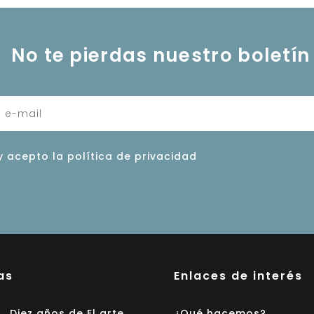
No te pierdas nuestro boletín
y acepto la política de privacidad
as
Enlaces de interés
Diez años de El arte
¿Qué hacemos?