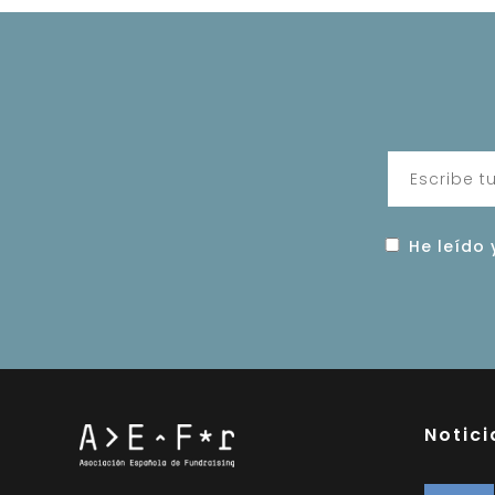
He leído 
Notici