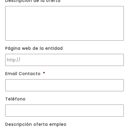
Descripción de la oferta
barra
MM
barra
AAAA
Página web de la entidad
Email Contacto
*
Teléfono
Descripción oferta empleo