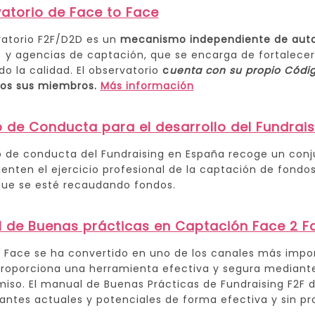
atorio de Face to Face
vatorio F2F/D2D es un
mecanismo independiente de aut
r y agencias de captación, que se encarga de fortalecer 
o la calidad. El observatorio
c
uenta con su propio Códi
dos sus miembros.
Más información
 de Conducta para el desarrollo del Fundrai
o de conducta del Fundraising en España recoge un conju
rienten el ejercicio profesional de la captación de fon
que se esté recaudando fondos.
 de Buenas prácticas en Captación Face 2 F
2 Face se ha convertido en uno de los canales más impo
roporciona una herramienta efectiva y segura mediante
so. El manual de Buenas Prácticas de Fundraising F2F 
antes actuales y potenciales de forma efectiva y sin pr