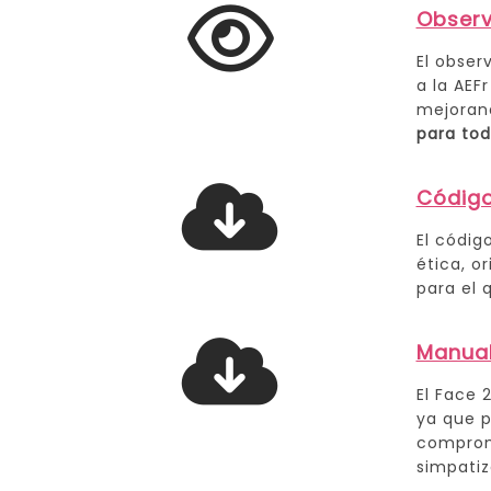
Observ
El obser
a la AEF
mejorand
para to
Código
El códig
ética, o
para el 
Manual
El Face 
ya que p
compromi
simpatiz