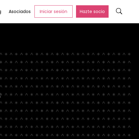
g
Asociados
Iniciar sesión
Hazte socio
s