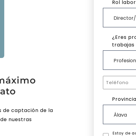
Rol labor
¿Eres pr
trabajas
 máximo
nato
Provinci
s de captación de la
 de nuestras
Estoy de a